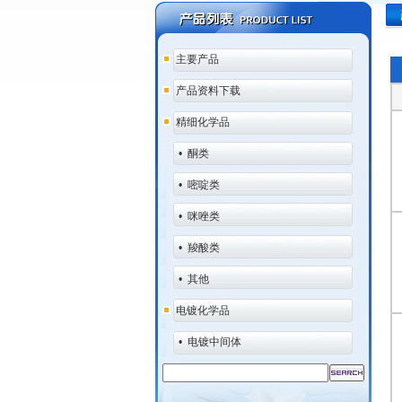
主要产品
产品资料下载
精细化学品
•
酮类
•
嘧啶类
•
咪唑类
•
羧酸类
•
其他
电镀化学品
•
电镀中间体