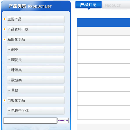
主要产品
产品资料下载
精细化学品
•
酮类
•
嘧啶类
•
咪唑类
•
羧酸类
•
其他
电镀化学品
•
电镀中间体