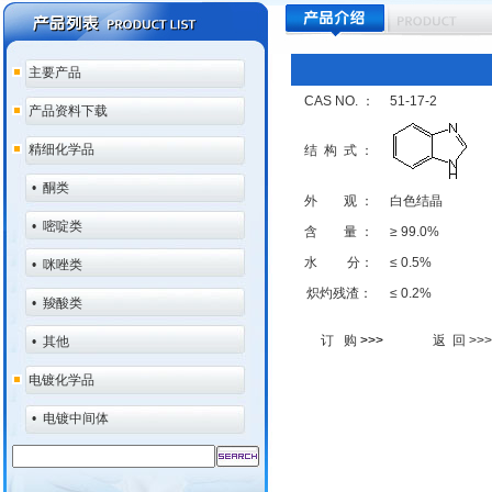
主要产品
CAS NO. ：
51-17-2
产品资料下载
精细化学品
结 构 式 ：
•
酮类
外 观 ：
白色结晶
•
嘧啶类
含 量 ：
≥ 99.0%
水 分：
≤ 0.5%
•
咪唑类
炽灼残渣：
≤ 0.2%
•
羧酸类
订 购
>>>
返 回 >>>
•
其他
电镀化学品
•
电镀中间体